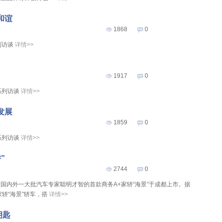
和谊
1868
0
列访谈
详情>>
1917
0
系列访谈
详情>>
发展
1859
0
系列访谈
详情>>
”
2744
0
国内外一大批汽车专家聪明才智的首款商务A+家轿“海景”于成都上市。据
轿“海景”轿车，搭
详情>>
钥匙