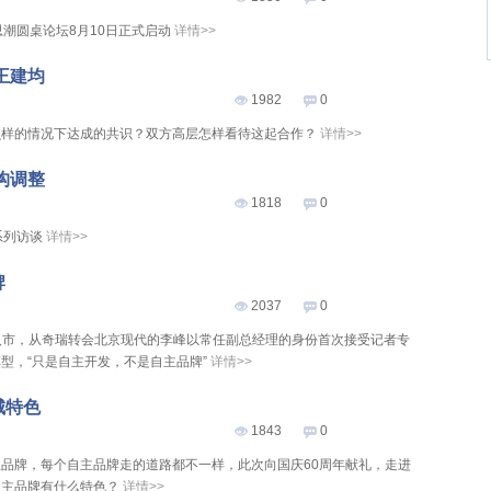
思潮圆桌论坛8月10日正式启动
详情>>
王建均
1982
0
么样的情况下达成的共识？双方高层怎样看待这起合作？
详情>>
构调整
1818
0
系列访谈
详情>>
牌
2037
0
价低价入市，从奇瑞转会北京现代的李峰以常任副总经理的身份首次接受记者专
型，“只是自主开发，不是自主品牌”
详情>>
城特色
1843
0
品牌，每个自主品牌走的道路都不一样，此次向国庆60周年献礼，走进
自主品牌有什么特色？
详情>>