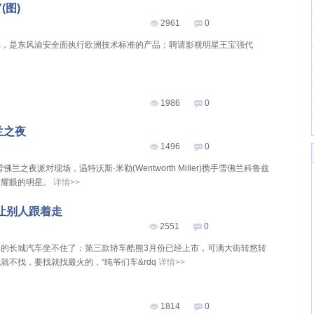
(图)
2961
0
万元，是东风渝安全面执行欧洲技术标准的产品；聘请影视明星王宝强代
1986
0
兰之夜
1496
0
兰之夜派对现场，温特沃斯·米勒(Wentworth Miller)携手雪佛兰科鲁兹
最耀眼的明星。
详情>>
让别人跟着走
2551
0
的长城汽车坐不住了：第三款轿车酷熊3月份已经上市，可满大街转悠转
不找，要找就找最火的，“纯爷们车&rdq
详情>>
1814
0