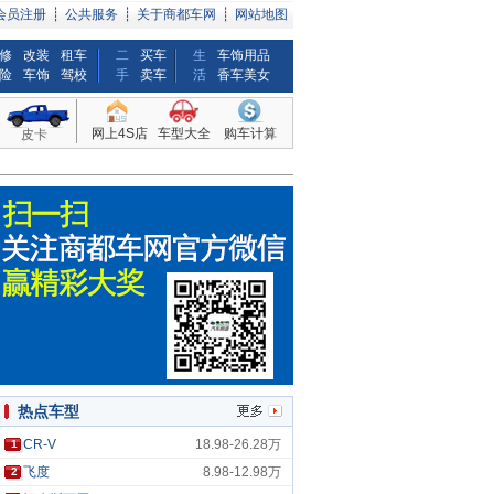
会员注册
┊
公共服务
┊
关于商都车网
┊
网站地图
修
改装
租车
二
买车
生
车饰用品
险
车饰
驾校
手
卖车
活
香车美女
网上4S店
车型大全
购车计算
皮卡
热点车型
CR-V
18.98-26.28万
1
飞度
8.98-12.98万
2