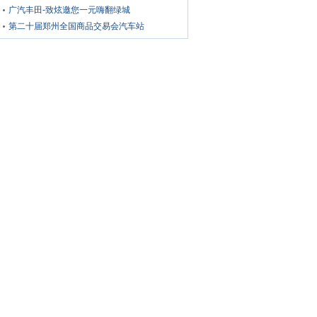
舞飞扬》栏目年终答谢会
广汽丰田-致炫邀您一元嗨翻绿城
第二十届郑州全国商品交易会汽车站