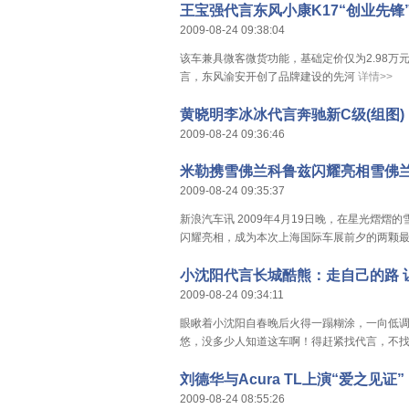
王宝强代言东风小康K17“创业先锋”
2009-08-24 09:38:04
该车兼具微客微货功能，基础定价仅为2.98
言，东风渝安开创了品牌建设的先河
详情>>
黄晓明李冰冰代言奔驰新C级(组图)
2009-08-24 09:36:46
米勒携雪佛兰科鲁兹闪耀亮相雪佛
2009-08-24 09:35:37
新浪汽车讯 2009年4月19日晚，在星光熠熠的雪佛
闪耀亮相，成为本次上海国际车展前夕的两颗
小沈阳代言长城酷熊：走自己的路 
2009-08-24 09:34:11
眼瞅着小沈阳自春晚后火得一蹋糊涂，一向低调
悠，没多少人知道这车啊！得赶紧找代言，不找就
刘德华与Acura TL上演“爱之见证”
2009-08-24 08:55:26