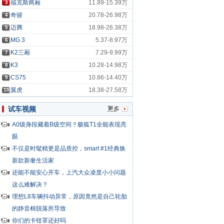
福克斯两厢
11.89-15.39万
3
奇骏
20.78-26.98万
4
迈腾
18.98-26.38万
5
MG 3
5.37-8.97万
6
K2三厢
7.29-9.99万
7
K3
10.28-14.98万
8
CS75
10.86-14.40万
9
翼虎
18.38-27.58万
10
试车视频
A0级身段藏着B级空间？极狐T1全能表现亮
眼
不仅是时髦精更是品质控，smart #1经典焕
新款新奢生活家
还能不能安心开车，上汽大众凌度小小问题
这么难解决？
理想L8车辆抖动异常，原因竟然是自己轮胎
的静音棉脱落所导致
你们的卡钳罩还好吗