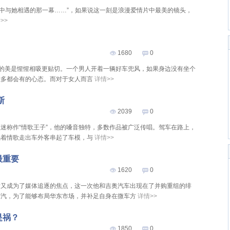
雨中与她相遇的那一幕……”，如果说这一刻是浪漫爱情片中最美的镜头，
>>
1680
0
人的美是惺惺相吸更贴切。一个男人开着一辆好车兜风，如果身边没有坐个
大多都会有的心态。而对于女人而言
详情>>
斯
2039
0
迷称作“情歌王子”，他的嗓音独特，多数作品被广泛传唱。驾车在路上，
唱着情歌走出车外客串起了车模，与
详情>>
最重要
1620
0
后又成为了媒体追逐的焦点，这一次他和吉奥汽车出现在了并购重组的绯
广汽，为了能够布局华东市场，并补足自身在微车方
详情>>
是祸？
1850
0