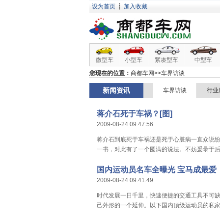
设为首页
┊
加入收藏
微型车
小型车
紧凑型车
中型车
您现在的位置：
商都车网
>>车界访谈
新闻资讯
车界访谈
行业
蒋介石死于车祸？[图]
2009-08-24 09:47:56
蒋介石到底死于车祸还是死于心脏病一直众说
一书，对此有了一个圆满的说法。不妨爰录于
国内运动员名车全曝光 宝马成最爱
2009-08-24 09:41:49
时代发展一日千里，快速便捷的交通工具不可
己外形的一个延伸。以下国内顶级运动员的私