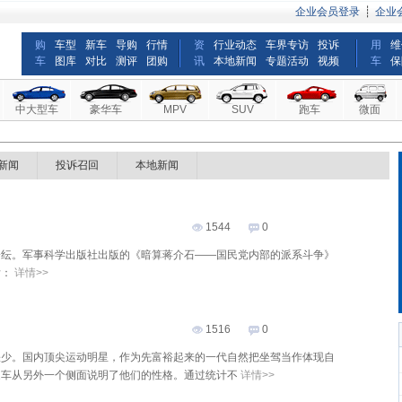
企业会员登录
┊
企业
购
车型
新车
导购
行情
资
行业动态
车界专访
投诉
用
维
车
图库
对比
测评
团购
讯
本地新闻
专题活动
视频
车
保
中大型车
豪华车
MPV
SUV
跑车
微面
新闻
投诉召回
本地新闻
1544
0
纷纭。军事科学出版社出版的《暗算蒋介石——国民党内部的派系斗争》
后：
详情>>
1516
0
缺少。国内顶尖运动明星，作为先富裕起来的一代自然把坐驾当作体现自
家车从另外一个侧面说明了他们的性格。通过统计不
详情>>