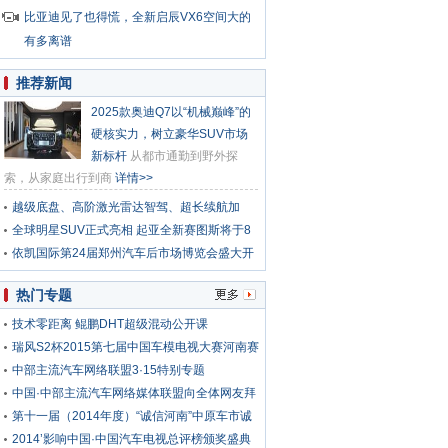
比亚迪见了也得慌，全新启辰VX6空间大的
有多离谱
推荐新闻
2025款奥迪Q7以“机械巅峰”的
硬核实力，树立豪华SUV市场
新标杆
从都市通勤到野外探
索，从家庭出行到商
详情>>
越级底盘、高阶激光雷达智驾、超长续航加
持，预售价 13.59 万元起
全球明星SUV正式亮相 起亚全新赛图斯将于8
月13日开启预售
依凯国际第24届郑州汽车后市场博览会盛大开
幕
热门专题
技术零距离 鲲鹏DHT超级混动公开课
瑞风S2杯2015第七届中国车模电视大赛河南赛
区
中部主流汽车网络联盟3·15特别专题
中国·中部主流汽车网络媒体联盟向全体网友拜
年
第十一届（2014年度）“诚信河南”中原车市诚
信经营汽车服务商颁奖盛典暨河南电视台《车
2014’影响中国·中国汽车电视总评榜颁奖盛典