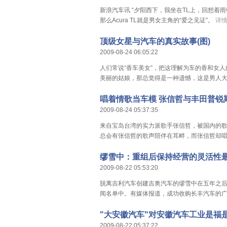
新浪汽车讯 “夕阳西下，我坐在TL上，回想着
那么Acura TL就是男女主角的“爱之见证”。
详情
顶级女星与汽车的真实故事(图)
2009-08-24 06:05:22
人们常说“香车美女”，把这理解为车的香和女
美丽的姑娘，那总觉得是一种遗憾，这是男人
唱着情歌当车模 张信哲与丰田普锐
2009-08-24 05:37:35
来自宝岛台湾的实力派歌手张信哲，被国内的歌
总会有张信哲的歌声陪伴在耳畔，而张信哲却
缪雪中：重组后保持经营的灵活性
2009-08-22 05:53:20
脱离吉利汽车创建吉奥汽车的缪雪中在五年之
闻名单中。有媒体报道，成功收购长丰汽车的
"大安徽汽车"对安徽汽车工业是福
2009-08-22 05:37:22